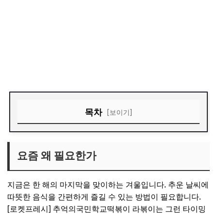
목차
[보이기]
요즘 왜 필요한가
써보면 느끼는 만족 포인트
요즘 왜 필요한가
아쉬운 점과 현실적인 해결책
지금은 한 해의 마지막을 맞이하는 겨울입니다. 추운 날씨에
이런 분께 특히 잘 맞는다
따뜻한 음식을 간편하게 즐길 수 있는 방법이 필요합니다.
구매 전 체크 포인트
[로켓프레시] 추억의국민학교떡볶이 라볶이는 그런 타이밍