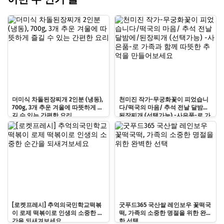
더미식 차돌된장찌개 2인분 (냉동),
천미진 작가-무궁화꽃이 피었습니
700g, 3개 추운 겨울에 따뜻하게 즐
다/떡국의 마음/ 추석 전날 달밤에/
길 수 있는 간편한 요리
된장찌개 (선택가능) -사은품-로 가
족과 함께 따뜻한 추억을 만들어보
세요
[로켓프레시] 추억의국민학교떡볶
굿푸드365 국산쌀 레인보우 꽃떡국
이 로제 떡볶이로 인생의 소중한 순
떡, 가족의 소중한 명절을 위한 완벽
간을 되새겨보세요
한 선택