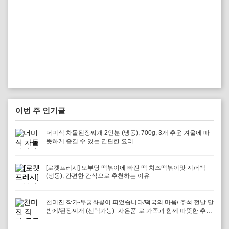
이번 주 인기글
더미식 차돌된장찌개 2인분 (냉동), 700g, 3개 추운 겨울에 따
뜻하게 즐길 수 있는 간편한 요리
[로켓프레시] 모부당 떡볶이에 빠진 떡 치즈떡볶이맛 지퍼백
(냉동), 간편한 간식으로 추천하는 이유
천미진 작가-무궁화꽃이 피었습니다/떡국의 마음/ 추석 전날 달
밤에/된장찌개 (선택가능) -사은품-로 가족과 함께 따뜻한 추억
을 만들어보세요