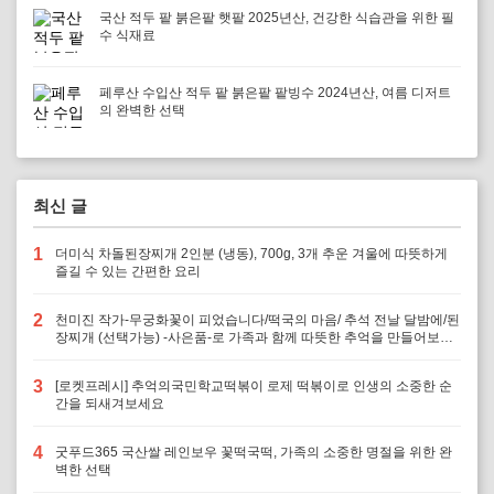
국산 적두 팥 붉은팥 햇팥 2025년산, 건강한 식습관을 위한 필
수 식재료
페루산 수입산 적두 팥 붉은팥 팥빙수 2024년산, 여름 디저트
의 완벽한 선택
최신 글
1
더미식 차돌된장찌개 2인분 (냉동), 700g, 3개 추운 겨울에 따뜻하게
즐길 수 있는 간편한 요리
2
천미진 작가-무궁화꽃이 피었습니다/떡국의 마음/ 추석 전날 달밤에/된
장찌개 (선택가능) -사은품-로 가족과 함께 따뜻한 추억을 만들어보세
요
3
[로켓프레시] 추억의국민학교떡볶이 로제 떡볶이로 인생의 소중한 순
간을 되새겨보세요
4
굿푸드365 국산쌀 레인보우 꽃떡국떡, 가족의 소중한 명절을 위한 완
벽한 선택