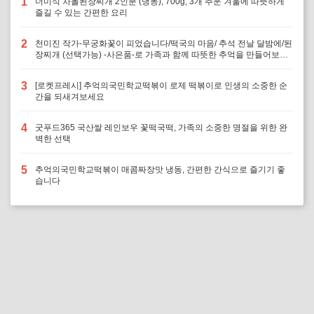
1
더미식 차돌된장찌개 2인분 (냉동), 700g, 3개 추운 겨울에 따뜻하게
즐길 수 있는 간편한 요리
2
천미진 작가-무궁화꽃이 피었습니다/떡국의 마음/ 추석 전날 달밤에/된
장찌개 (선택가능) -사은품-로 가족과 함께 따뜻한 추억을 만들어보세
요
3
[로켓프레시] 추억의국민학교떡볶이 로제 떡볶이로 인생의 소중한 순
간을 되새겨보세요
4
굿푸드365 국산쌀 레인보우 꽃떡국떡, 가족의 소중한 명절을 위한 완
벽한 선택
5
추억의국민학교떡볶이 매콤짜장맛 냉동, 간편한 간식으로 즐기기 좋
습니다