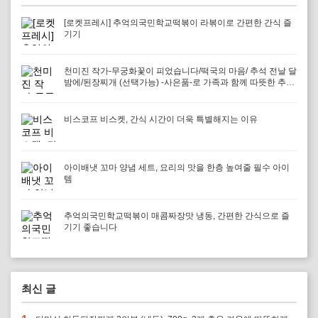
[로켓프레시] 추억의국민학교떡볶이 라볶이로 간편한 간식 즐
기기
천미진 작가-무궁화꽃이 피었습니다/떡국의 마음/ 추석 전날 달
밤에/된장찌개 (선택가능) -사은품-로 가족과 함께 따뜻한 추억
을 만들어보세요
비스코프 비스켓, 간식 시간이 더욱 특별해지는 이유
아이배냇 꼬마 양념 세트, 요리의 맛을 한층 높여줄 필수 아이
템
추억의국민학교떡볶이 매콤짜장맛 냉동, 간편한 간식으로 즐
기기 좋습니다
최신 글