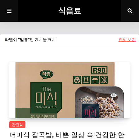
식음료
라벨이
밥류
인 게시물 표시
전체 보기
간편식
더미식 잡곡밥, 바쁜 일상 속 건강한 한