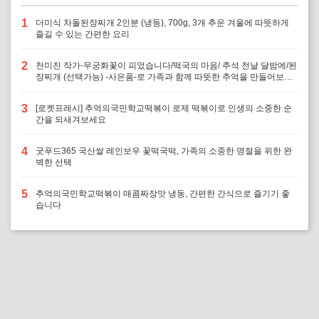
1
더미식 차돌된장찌개 2인분 (냉동), 700g, 3개 추운 겨울에 따뜻하게
즐길 수 있는 간편한 요리
2
천미진 작가-무궁화꽃이 피었습니다/떡국의 마음/ 추석 전날 달밤에/된
장찌개 (선택가능) -사은품-로 가족과 함께 따뜻한 추억을 만들어보세
요
3
[로켓프레시] 추억의국민학교떡볶이 로제 떡볶이로 인생의 소중한 순
간을 되새겨보세요
4
굿푸드365 국산쌀 레인보우 꽃떡국떡, 가족의 소중한 명절을 위한 완
벽한 선택
5
추억의국민학교떡볶이 매콤짜장맛 냉동, 간편한 간식으로 즐기기 좋
습니다