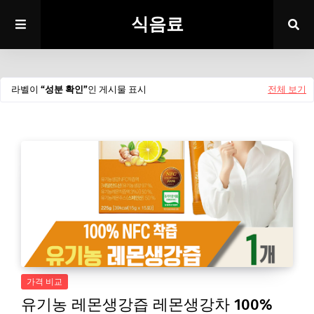
식음료
라벨이
성분 확인
인 게시물 표시
전체 보기
가격 비교
유기농 레몬생강즙 레몬생강차 100%