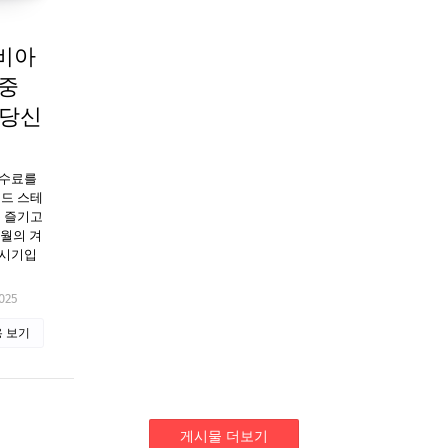
비아
 중
 당신
수수료를
일드 스테
를 즐기고
2월의 겨
 시기입
025
 보기
게시물 더보기