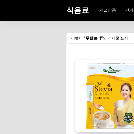
식음료
계절상품
건기
라벨이
무칼로리
인 게시물 표시