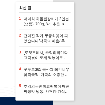
최신 글
1
더미식 차돌된장찌개 2인분
(냉동), 700g, 3개 추운 겨울
에 따뜻하게 즐길 수 있는 간
편한 요리
2
천미진 작가-무궁화꽃이 피
었습니다/떡국의 마음/ 추석
전날 달밤에/된장찌개 (선택
가능) -사은품-로 가족과 함
3
[로켓프레시] 추억의국민학
께 따뜻한 추억을 만들어보
교떡볶이 로제 떡볶이로 인
세요
생의 소중한 순간을 되새겨
보세요
4
굿푸드365 국산쌀 레인보우
꽃떡국떡, 가족의 소중한 명
절을 위한 완벽한 선택
5
추억의국민학교떡볶이 매콤
짜장맛 냉동, 간편한 간식으
로 즐기기 좋습니다