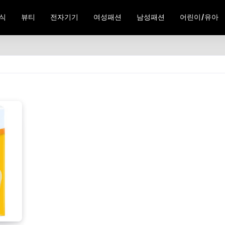
식
뷰티
전자기기
여성패션
남성패션
어린이/유아