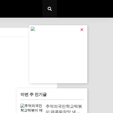
✕
전체 보기
이번 주 인기글
추억의국민학교떡볶
이 매콤짜장맛 냉동,