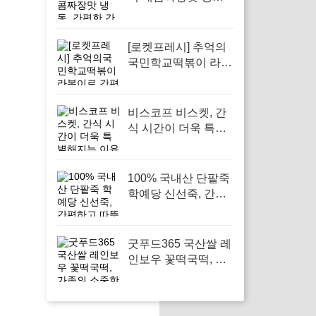
간편한 간식으로 즐
기기 좋습니다
[로켓프레시] 추억의
국민학교떡볶이 라볶
이로 간편한 간식 즐
기기
비스코프 비스켓, 간
식 시간이 더욱 특별
해지는 이유
100% 국내산 단팥죽
학예당 신선죽, 간편
하고 따뜻한 한끼로
좋다
굿푸드365 국산쌀 레
인보우 꽃떡국떡, 가
족의 소중한 명절을
위한 완벽한 선택