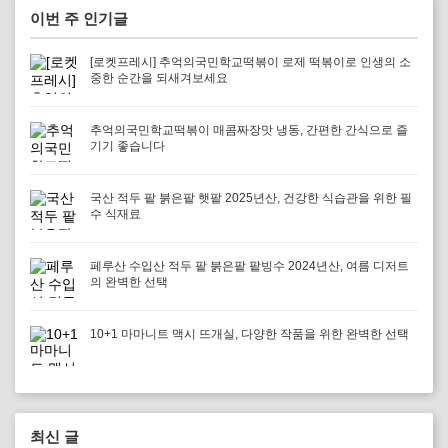
이번 주 인기글
[로켓프레시] 추억의국민학교떡볶이 로제 떡볶이로 인생의 소
중한 순간을 되새겨보세요
추억의국민학교떡볶이 매콤짜장맛 냉동, 간편한 간식으로 즐
기기 좋습니다
국산 적두 팥 붉은팥 햇팥 2025년산, 건강한 식습관을 위한 필
수 식재료
페루산 수입산 적두 팥 붉은팥 팥빙수 2024년산, 여름 디저트
의 완벽한 선택
10+1 마마니트 맥시 뜨개실, 다양한 작품을 위한 완벽한 선택
최신 글