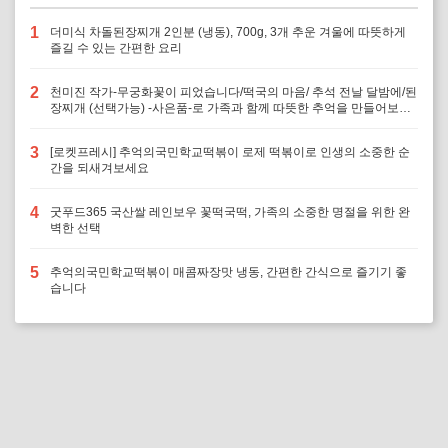
1
더미식 차돌된장찌개 2인분 (냉동), 700g, 3개 추운 겨울에 따뜻하게
즐길 수 있는 간편한 요리
2
천미진 작가-무궁화꽃이 피었습니다/떡국의 마음/ 추석 전날 달밤에/된
장찌개 (선택가능) -사은품-로 가족과 함께 따뜻한 추억을 만들어보세
요
3
[로켓프레시] 추억의국민학교떡볶이 로제 떡볶이로 인생의 소중한 순
간을 되새겨보세요
4
굿푸드365 국산쌀 레인보우 꽃떡국떡, 가족의 소중한 명절을 위한 완
벽한 선택
5
추억의국민학교떡볶이 매콤짜장맛 냉동, 간편한 간식으로 즐기기 좋
습니다