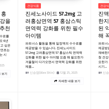
건강식품
건강식
 홍
진세노사이드 57.2mg 고
진액
건강을
려홍삼면역 57 홍삼스틱
한지
 추천
면역력 강화를 위한 필수
된 
아이템
해 
수수료를
오 6년
파트너스 활동을 통해 일정액의 수수료를
파트너
기고 싶은
제공받을 수 있습니다. 진세노사이드
제공받을
말연초는
57.2mg 고려홍삼면역 57 홍삼스틱 면역력
재배한지
는 시
강화를 위한 필수 아이템 요즘 왜 필요한가
청 건강
겨울철이 다가오면서 면역력 강화를 위한
요한가
2025
제품…
시기…
신승엽(Alex Shin)
12월 25, 2025
신승엽
 보기
자세한 내용 보기