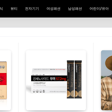
식
뷰티
전자기기
여성패션
남성패션
어린이/유아