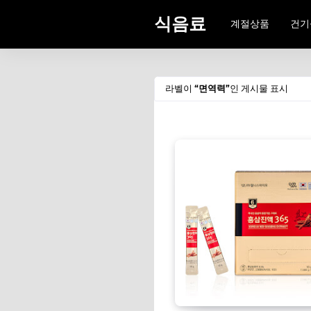
식음료
계절상품
건기
라벨이
면역력
인 게시물 표시