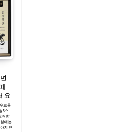
 면
 때
세요
수수료를
청S스
들과 함
울철에는
높아져 면