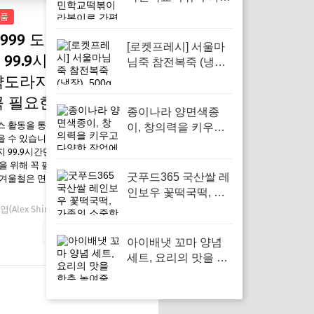
이로 간편한 간식 즐
품
기기
999 도라지청 재배
[로켓프레시] 서울마
 99.9시간만에 제작
님죽 참전복죽 (냉장),
500g, 1개로 가족의
약도라지청 건강을 위
건강한 한끼를 챙기
꼭 필요한 이유
세요
종이나라 양면색종
스 활동을 통해 일정액의 수수료를
이, 창의력을 키우고
 수 있습니다. 진액999 도라지청
다양한 작업에 활용
 99.9시간만에 제작된 약도라지
하기 좋습니다
을 위해 꼭 필요한 이유 요즘 왜 필
굿푸드365 국산쌀 레
 겨울철은 면역력이 저하되기 쉬운
인보우 꽃떡국떡, 가
족의 소중한 명절을
(Alex Shin)
12월 25, 2025
위한 완벽한 선택
자세한 내용 보기
아이배냇 꼬마 양념
세트, 요리의 맛을 한
층 높여줄 필수 아이
템