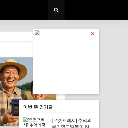
✕
전체 보기
이번 주 인기글
[로켓프레시] 추억의
국민학교떡볶이 라볶