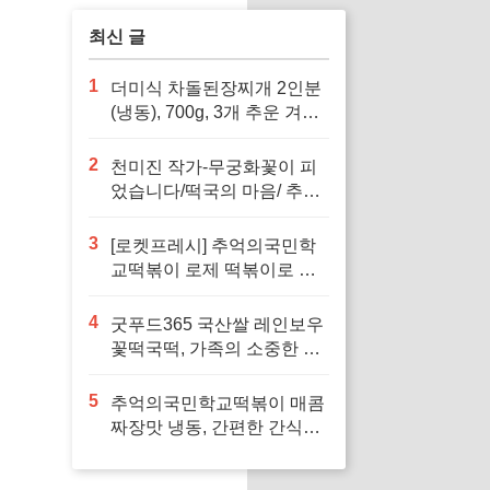
최신 글
1
더미식 차돌된장찌개 2인분
(냉동), 700g, 3개 추운 겨울
에 따뜻하게 즐길 수 있는 간
편한 요리
2
천미진 작가-무궁화꽃이 피
었습니다/떡국의 마음/ 추석
전날 달밤에/된장찌개 (선택
가능) -사은품-로 가족과 함
3
[로켓프레시] 추억의국민학
께 따뜻한 추억을 만들어보
교떡볶이 로제 떡볶이로 인
세요
생의 소중한 순간을 되새겨
보세요
4
굿푸드365 국산쌀 레인보우
꽃떡국떡, 가족의 소중한 명
절을 위한 완벽한 선택
5
추억의국민학교떡볶이 매콤
짜장맛 냉동, 간편한 간식으
로 즐기기 좋습니다