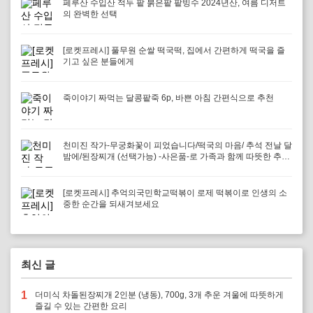
페루산 수입산 적두 팥 붉은팥 팥빙수 2024년산, 여름 디저트
의 완벽한 선택
[로켓프레시] 풀무원 순쌀 떡국떡, 집에서 간편하게 떡국을 즐
기고 싶은 분들에게
죽이야기 짜먹는 달콩팥죽 6p, 바쁜 아침 간편식으로 추천
천미진 작가-무궁화꽃이 피었습니다/떡국의 마음/ 추석 전날 달
밤에/된장찌개 (선택가능) -사은품-로 가족과 함께 따뜻한 추억
을 만들어보세요
[로켓프레시] 추억의국민학교떡볶이 로제 떡볶이로 인생의 소
중한 순간을 되새겨보세요
최신 글
1
더미식 차돌된장찌개 2인분 (냉동), 700g, 3개 추운 겨울에 따뜻하게
즐길 수 있는 간편한 요리