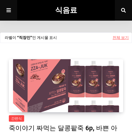
식음료
라벨이
직장인
인 게시물 표시
전체 보기
간편식
죽이야기 짜먹는 달콩팥죽 6p, 바쁜 아