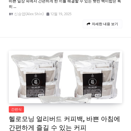
바쁜 일상 속에서 간편하게 한 끼를 해결할 수 있는 햇반 백미밥은 특
히 …
신승엽(Alex Shin)
12월 19, 2025
자세한 내용 보기
간편식
헬로모닝 얼리버드 커피백, 바쁜 아침에
간편하게 즐길 수 있는 커피