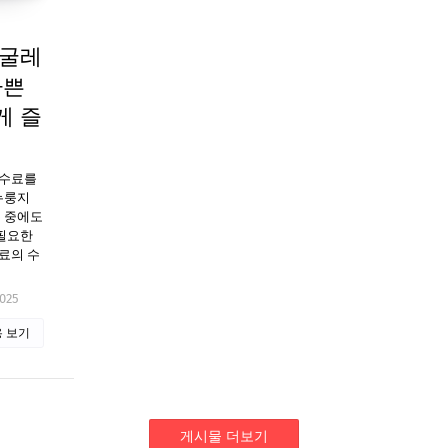
둥굴레
바쁜
게 즐
수수료를
누룽지
무 중에도
 필요한
료의 수
2025
 보기
게시물 더보기