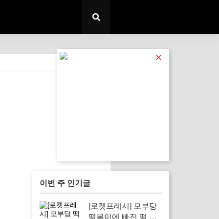
✕
전체 보기
이번 주 인기글
[로켓프레시] 모부당
떡볶이에 빠진 떡 치