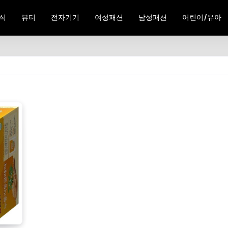
식
뷰티
전자기기
여성패션
남성패션
어린이/유아