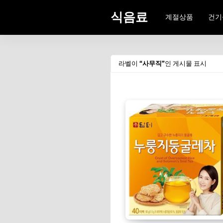
식음료
계절상품
건기
라벨이
사무직
인 게시물 표시