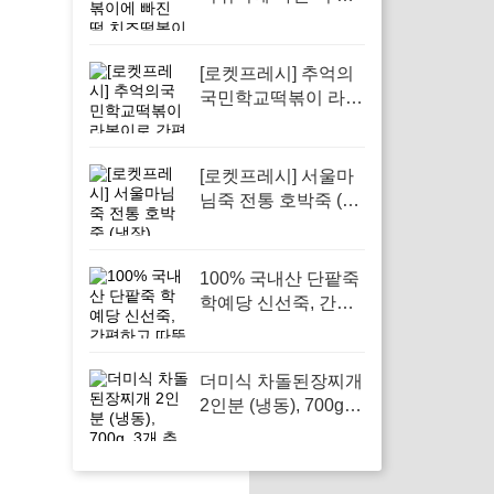
즈떡볶이맛 지퍼백
(냉동), 간편한 간식으
로 추천하는 이유
[로켓프레시] 추억의
국민학교떡볶이 라볶
이로 간편한 간식 즐
기기
[로켓프레시] 서울마
님죽 전통 호박죽 (냉
장), 500g, 6개로 집에
서 쉽게 즐기는 전통
맛
100% 국내산 단팥죽
학예당 신선죽, 간편
하고 따뜻한 한끼로
좋다
더미식 차돌된장찌개
2인분 (냉동), 700g, 3
개 추운 겨울에 따뜻
하게 즐길 수 있는 간
편한 요리