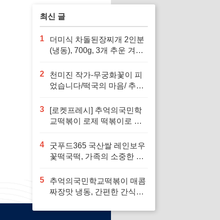
최신 글
1
더미식 차돌된장찌개 2인분
(냉동), 700g, 3개 추운 겨울
에 따뜻하게 즐길 수 있는 간
편한 요리
2
천미진 작가-무궁화꽃이 피
었습니다/떡국의 마음/ 추석
전날 달밤에/된장찌개 (선택
가능) -사은품-로 가족과 함
3
[로켓프레시] 추억의국민학
께 따뜻한 추억을 만들어보
교떡볶이 로제 떡볶이로 인
세요
생의 소중한 순간을 되새겨
보세요
4
굿푸드365 국산쌀 레인보우
꽃떡국떡, 가족의 소중한 명
절을 위한 완벽한 선택
5
추억의국민학교떡볶이 매콤
짜장맛 냉동, 간편한 간식으
로 즐기기 좋습니다