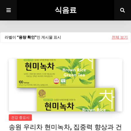
식음료
라벨이
용량 확인
인 게시물 표시
전체 보기
건강 중요시
송원 우리차 현미녹차, 집중력 향상과 건