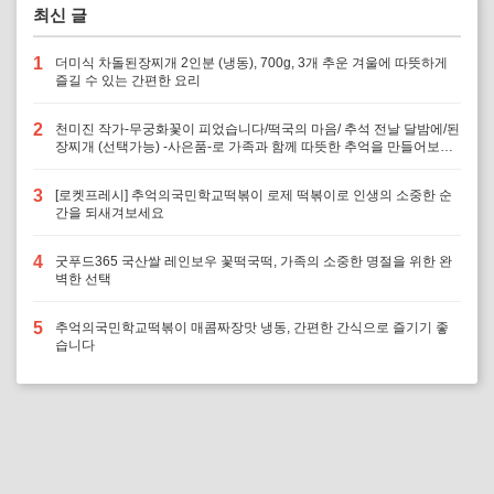
최신 글
1
더미식 차돌된장찌개 2인분 (냉동), 700g, 3개 추운 겨울에 따뜻하게
즐길 수 있는 간편한 요리
2
천미진 작가-무궁화꽃이 피었습니다/떡국의 마음/ 추석 전날 달밤에/된
장찌개 (선택가능) -사은품-로 가족과 함께 따뜻한 추억을 만들어보세
요
3
[로켓프레시] 추억의국민학교떡볶이 로제 떡볶이로 인생의 소중한 순
간을 되새겨보세요
4
굿푸드365 국산쌀 레인보우 꽃떡국떡, 가족의 소중한 명절을 위한 완
벽한 선택
5
추억의국민학교떡볶이 매콤짜장맛 냉동, 간편한 간식으로 즐기기 좋
습니다