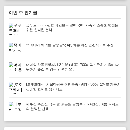
이번 주 인기글
굿푸드365 국산쌀 레인보우 꽃떡국떡, 가족의 소중한 명절을
위한 완벽한 선택
죽이야기 짜먹는 달콩팥죽 6p, 바쁜 아침 간편식으로 추천
더미식 차돌된장찌개 2인분 (냉동), 700g, 3개 추운 겨울에 따
뜻하게 즐길 수 있는 간편한 요리
[로켓프레시] 서울마님죽 참전복죽 (냉장), 500g, 1개로 가족의
건강한 한끼를 챙기세요
페루산 수입산 적두 팥 붉은팥 팥빙수 2024년산, 여름 디저트
의 완벽한 선택