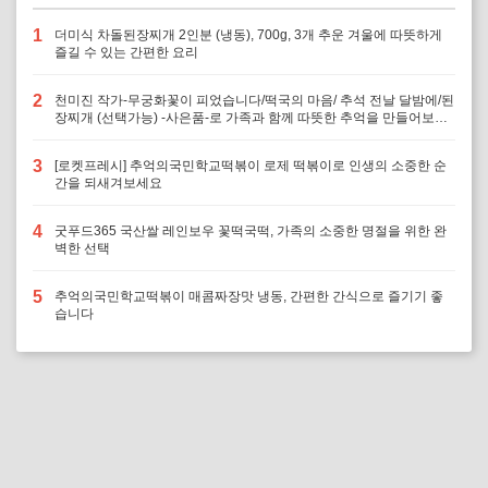
1
더미식 차돌된장찌개 2인분 (냉동), 700g, 3개 추운 겨울에 따뜻하게
즐길 수 있는 간편한 요리
2
천미진 작가-무궁화꽃이 피었습니다/떡국의 마음/ 추석 전날 달밤에/된
장찌개 (선택가능) -사은품-로 가족과 함께 따뜻한 추억을 만들어보세
요
3
[로켓프레시] 추억의국민학교떡볶이 로제 떡볶이로 인생의 소중한 순
간을 되새겨보세요
4
굿푸드365 국산쌀 레인보우 꽃떡국떡, 가족의 소중한 명절을 위한 완
벽한 선택
5
추억의국민학교떡볶이 매콤짜장맛 냉동, 간편한 간식으로 즐기기 좋
습니다