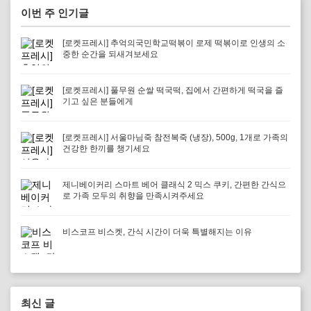
이번 주 인기글
[로켓프레시] 추억의국민학교떡볶이 로제 떡볶이로 인생의 소
중한 순간을 되새겨보세요
[로켓프레시] 풀무원 순쌀 떡국떡, 집에서 간편하게 떡국을 즐
기고 싶은 분들에게
[로켓프레시] 서울마님죽 참전복죽 (냉장), 500g, 1개로 가족의
건강한 한끼를 챙기세요
제니베이커리 스마트 베어 클래식 2 믹스 쿠키, 간편한 간식으
로 가족 모두의 취향을 만족시켜주세요
비스코프 비스켓, 간식 시간이 더욱 특별해지는 이유
최신 글