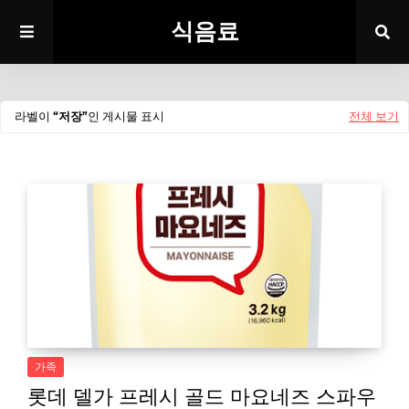
식음료
라벨이
저장
인 게시물 표시
전체 보기
가족
롯데 델가 프레시 골드 마요네즈 스파우