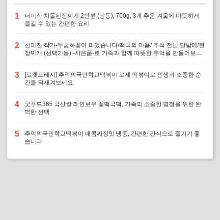
1
더미식 차돌된장찌개 2인분 (냉동), 700g, 3개 추운 겨울에 따뜻하게
즐길 수 있는 간편한 요리
2
천미진 작가-무궁화꽃이 피었습니다/떡국의 마음/ 추석 전날 달밤에/된
장찌개 (선택가능) -사은품-로 가족과 함께 따뜻한 추억을 만들어보세
요
3
[로켓프레시] 추억의국민학교떡볶이 로제 떡볶이로 인생의 소중한 순
간을 되새겨보세요
4
굿푸드365 국산쌀 레인보우 꽃떡국떡, 가족의 소중한 명절을 위한 완
벽한 선택
5
추억의국민학교떡볶이 매콤짜장맛 냉동, 간편한 간식으로 즐기기 좋
습니다