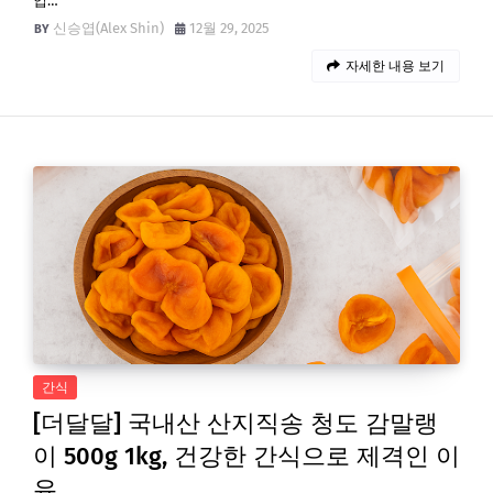
입…
신승엽(Alex Shin)
12월 29, 2025
자세한 내용 보기
간식
[더달달] 국내산 산지직송 청도 감말랭
이 500g 1kg, 건강한 간식으로 제격인 이
유