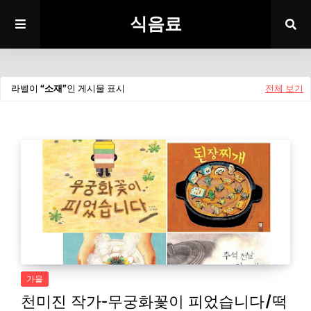
식음료
라벨이
소재
인 게시물 표시
전체 보기
가을
천미진 작가-무궁화꽃이 피었습니다/떡