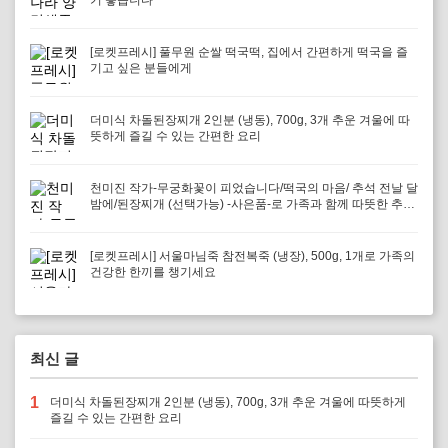
기 좋습니다
[로켓프레시] 풀무원 순쌀 떡국떡, 집에서 간편하게 떡국을 즐
기고 싶은 분들에게
더미식 차돌된장찌개 2인분 (냉동), 700g, 3개 추운 겨울에 따
뜻하게 즐길 수 있는 간편한 요리
천미진 작가-무궁화꽃이 피었습니다/떡국의 마음/ 추석 전날 달
밤에/된장찌개 (선택가능) -사은품-로 가족과 함께 따뜻한 추억
을 만들어보세요
[로켓프레시] 서울마님죽 참전복죽 (냉장), 500g, 1개로 가족의
건강한 한끼를 챙기세요
최신 글
1
더미식 차돌된장찌개 2인분 (냉동), 700g, 3개 추운 겨울에 따뜻하게
즐길 수 있는 간편한 요리