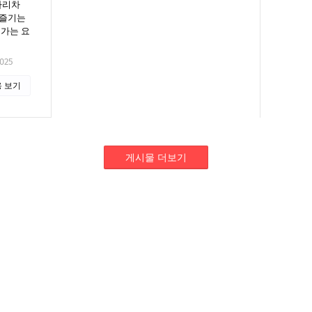
아리차
 즐기는
어가는 요
2025
 보기
게시물 더보기