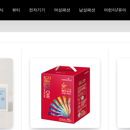
식
뷰티
전자기기
여성패션
남성패션
어린이/유아