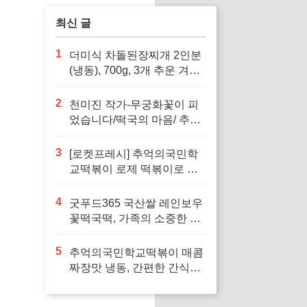
최신 글
1
더미식 차돌된장찌개 2인분
(냉동), 700g, 3개 추운 겨울
에 따뜻하게 즐길 수 있는 간
편한 요리
2
천미진 작가-무궁화꽃이 피
었습니다/떡국의 마음/ 추석
전날 달밤에/된장찌개 (선택
가능) -사은품-로 가족과 함
3
[로켓프레시] 추억의국민학
께 따뜻한 추억을 만들어보
교떡볶이 로제 떡볶이로 인
세요
생의 소중한 순간을 되새겨
보세요
4
굿푸드365 국산쌀 레인보우
꽃떡국떡, 가족의 소중한 명
절을 위한 완벽한 선택
5
추억의국민학교떡볶이 매콤
짜장맛 냉동, 간편한 간식으
로 즐기기 좋습니다