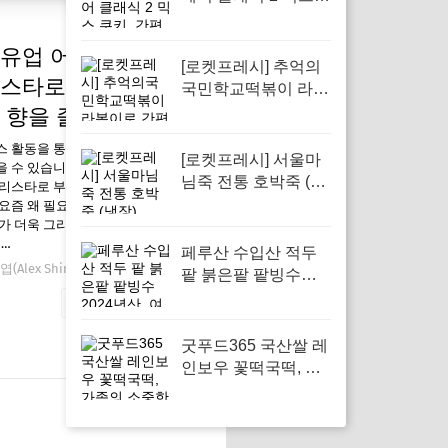
쿠키, 간편한 간식으
로 가족 모두의 취향
유업 어메이징오트
을 만족시켜주세요
[로켓프레시] 추억의
스타로 부드러운 커
국민학교떡볶이 라볶
이로 간편한 간식 즐
 향을 즐기세요
기기
스 활동을 통해 일정액의 수수료를
[로켓프레시] 서울마
 수 있습니다. 매일유업 어메이징
님죽 전통 호박죽 (냉
리스타로 부드러운 커피의 향을 즐
장), 500g, 6개로 집에
요즘 왜 필요한가 겨울철에는 따뜻
가 더욱 그리워지는 시기입니다. 특
서 쉽게 즐기는 전통
일…
맛
페루산 수입산 적두
(Alex Shin)
12월 20, 2025
팥 붉은팥 팥빙수
2024년산, 여름 디저
자세한 내용 보기
트의 완벽한 선택
굿푸드365 국산쌀 레
인보우 꽃떡국떡, 가
족의 소중한 명절을
위한 완벽한 선택