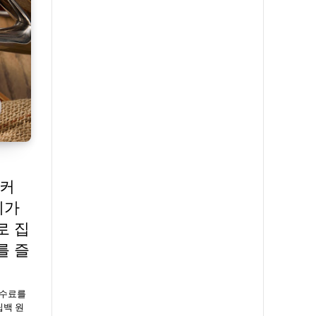
두커
예가
로 집
를 즐
수수료를
립백 원