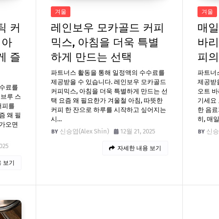
겨울
겨울
틱 커
레인보우 모카골드 커피
매일
 아
믹스, 아침을 더욱 특별
바리
게 즐
하게 만드는 선택
피의
파트너스 활동을 통해 일정액의 수수료를
파트너
제공받을 수 있습니다. 레인보우 모카골드
제공받을
수수료를
커피믹스, 아침을 더욱 특별하게 만드는 선
오트 바
드브루 스
택 요즘 왜 필요한가 겨울철 아침, 따뜻한
기세요 
커피를
커피 한 잔으로 하루를 시작하고 싶어지는
한 음료
즘 왜 필
시…
히, 매
다가오면
신승엽(Alex Shin)
12월 21, 2025
신승엽
025
자세한 내용 보기
 보기