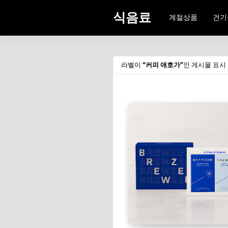
식음료
계절상품
건기
라벨이
커피 애호가
인 게시물 표시