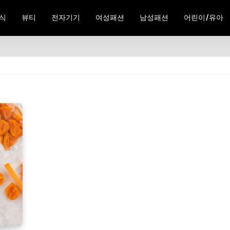
식
뷰티
전자기기
여성패션
남성패션
어린이/유아