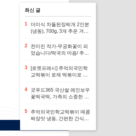
최신 글
1
더미식 차돌된장찌개 2인분
(냉동), 700g, 3개 추운 겨울
에 따뜻하게 즐길 수 있는 간
편한 요리
2
천미진 작가-무궁화꽃이 피
었습니다/떡국의 마음/ 추석
전날 달밤에/된장찌개 (선택
가능) -사은품-로 가족과 함
3
[로켓프레시] 추억의국민학
께 따뜻한 추억을 만들어보
교떡볶이 로제 떡볶이로 인
세요
생의 소중한 순간을 되새겨
보세요
4
굿푸드365 국산쌀 레인보우
꽃떡국떡, 가족의 소중한 명
절을 위한 완벽한 선택
5
추억의국민학교떡볶이 매콤
짜장맛 냉동, 간편한 간식으
로 즐기기 좋습니다