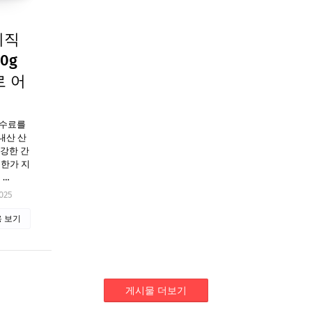
지직
0g
로 어
수수료를
내산 산
건강한 간
요한가 지
 …
025
 보기
게시물 더보기