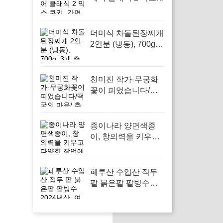
쿠키, 간편한 간식으
로 가족 모두의 취향
을 만족시켜주세요
더미식 차돌된장찌개
2인분 (냉동), 700g, 3
개 추운 겨울에 따뜻
하게 즐길 수 있는 간
편한 요리
천미진 작가-무궁화
꽃이 피었습니다/떡
국의 마음/ 추석 전날
달밤에/된장찌개 (선
택가능) -사은품-로
종이나라 양면색종
가족과 함께 따뜻한
이, 창의력을 키우고
추억을 만들어보세요
다양한 작업에 활용
하기 좋습니다
페루산 수입산 적두
팥 붉은팥 팥빙수
2024년산, 여름 디저
트의 완벽한 선택