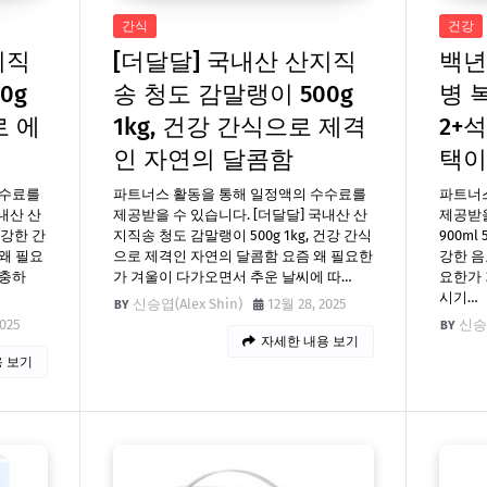
간식
건강
지직
[더달달] 국내산 산지직
백년
0g
송 청도 감말랭이 500g
병 
로 에
1kg, 건강 간식으로 제격
2+
인 자연의 달콤함
택이
수수료를
파트너스 활동을 통해 일정액의 수수료를
파트너
내산 산
제공받을 수 있습니다. [더달달] 국내산 산
제공받을
건강한 간
지직송 청도 감말랭이 500g 1kg, 건강 간식
900ml
왜 필요
으로 제격인 자연의 달콤함 요즘 왜 필요한
강한 음
보충하
가 겨울이 다가오면서 추운 날씨에 따…
요한가
시기…
신승엽(Alex Shin)
12월 28, 2025
2025
신승엽
자세한 내용 보기
 보기