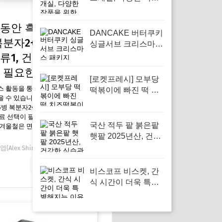
을 위한 완벽한 선택
동안 흑초 900ml 5
DANCAKE 버터쿠키
복분자2+블루베리
싱글서브 크리스마스
패키지 18p, 특별한
석류1, 건강한 음료 선
순간을 위한 완벽한
 필요한 순간
간식
[로켓프레시] 모부당
스 활동을 통해 일정액의 수수료를
떡볶이에 빠진 떡 치
 수 있습니다. 백년동안 흑초
즈떡볶이맛 지퍼백
 5병 복분자2+블루베리2+석류1, 건
(냉동), 간편한 간식으
료 선택이 필요한 순간 요즘 왜 필
로 추천하는 이유
국산 적두 팥 붉은팥
 겨울철은 면역력이 떨어지기 쉬운
햇팥 2025년산, 건강
한 식습관을 위한 필
(Alex Shin)
12월 26, 2025
수 식재료
자세한 내용 보기
비스코프 비스켓, 간
식 시간이 더욱 특별
해지는 이유