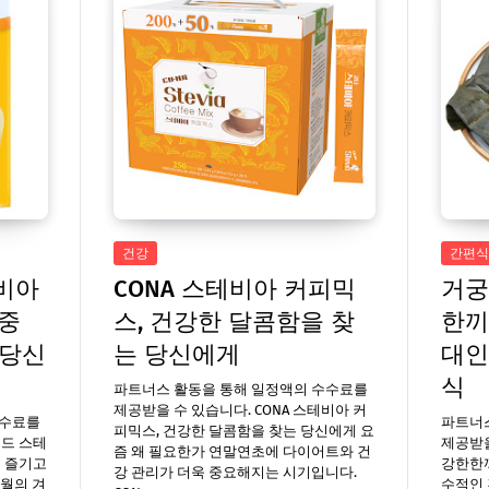
건강
간편식
비아
CONA 스테비아 커피믹
거궁
 중
스, 건강한 달콤함을 찾
한끼
 당신
는 당신에게
대인
식
파트너스 활동을 통해 일정액의 수수료를
제공받을 수 있습니다. CONA 스테비아 커
수수료를
파트너
피믹스, 건강한 달콤함을 찾는 당신에게 요
일드 스테
제공받을
즘 왜 필요한가 연말연초에 다이어트와 건
를 즐기고
강한한
강 관리가 더욱 중요해지는 시기입니다.
2월의 겨
수적인 