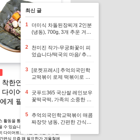
최신 글
1
더미식 차돌된장찌개 2인분
(냉동), 700g, 3개 추운 겨울
에 따뜻하게 즐길 수 있는 간
편한 요리
2
천미진 작가-무궁화꽃이 피
었습니다/떡국의 마음/ 추석
전날 달밤에/된장찌개 (선택
가능) -사은품-로 가족과 함
3
[로켓프레시] 추억의국민학
께 따뜻한 추억을 만들어보
교떡볶이 로제 떡볶이로 인
 착한연잎밥 건강한
세요
생의 소중한 순간을 되새겨
 다이어트로 바쁜 현
보세요
4
굿푸드365 국산쌀 레인보우
꽃떡국떡, 가족의 소중한 명
에게 필수적인 간편
절을 위한 완벽한 선택
5
추억의국민학교떡볶이 매콤
스 활동을 통해 일정액의 수수료를
짜장맛 냉동, 간편한 간식으
 수 있습니다. 거궁 착한연잎밥 건
로 즐기기 좋습니다
끼 다이어트로 바쁜 현대인에게 필
간편식 요즘 왜 필요한가 겨울철에