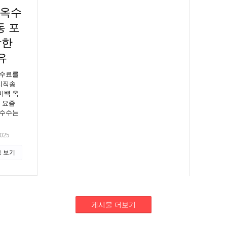
찰옥수
동 포
강한
유
수수료를
산지직송
미백 옥
 요즘
옥수수는
2025
 보기
게시물 더보기