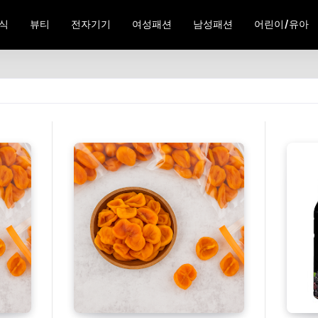
식
뷰티
전자기기
여성패션
남성패션
어린이/유아