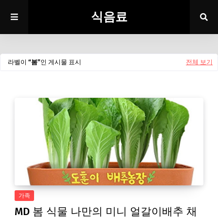
식음료
라벨이
봄
인 게시물 표시
전체 보기
가족
MD 봄 식물 나만의 미니 얼갈이배추 채