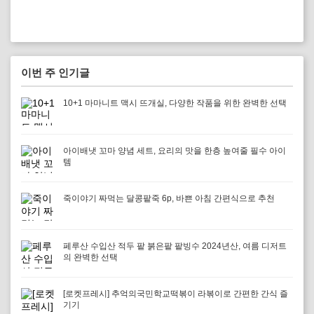
이번 주 인기글
10+1 마마니트 맥시 뜨개실, 다양한 작품을 위한 완벽한 선택
아이배냇 꼬마 양념 세트, 요리의 맛을 한층 높여줄 필수 아이
템
죽이야기 짜먹는 달콩팥죽 6p, 바쁜 아침 간편식으로 추천
페루산 수입산 적두 팥 붉은팥 팥빙수 2024년산, 여름 디저트
의 완벽한 선택
[로켓프레시] 추억의국민학교떡볶이 라볶이로 간편한 간식 즐
기기