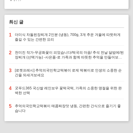
최신 글
1
더미식 차돌된장찌개 2인분 (냉동), 700g, 3개 추운 겨울에 따뜻하게
즐길 수 있는 간편한 요리
2
천미진 작가-무궁화꽃이 피었습니다/떡국의 마음/ 추석 전날 달밤에/된
장찌개 (선택가능) -사은품-로 가족과 함께 따뜻한 추억을 만들어보세
요
3
[로켓프레시] 추억의국민학교떡볶이 로제 떡볶이로 인생의 소중한 순
간을 되새겨보세요
4
굿푸드365 국산쌀 레인보우 꽃떡국떡, 가족의 소중한 명절을 위한 완
벽한 선택
5
추억의국민학교떡볶이 매콤짜장맛 냉동, 간편한 간식으로 즐기기 좋
습니다