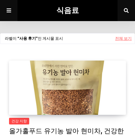
식음료
라벨이
사용 후기
인 게시물 표시
전체 보기
건강 지향
올가홀푸드 유기농 발아 현미차, 건강한