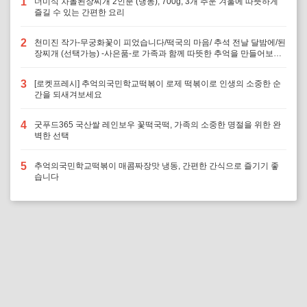
1
더미식 차돌된장찌개 2인분 (냉동), 700g, 3개 추운 겨울에 따뜻하게
즐길 수 있는 간편한 요리
2
천미진 작가-무궁화꽃이 피었습니다/떡국의 마음/ 추석 전날 달밤에/된
장찌개 (선택가능) -사은품-로 가족과 함께 따뜻한 추억을 만들어보세
요
3
[로켓프레시] 추억의국민학교떡볶이 로제 떡볶이로 인생의 소중한 순
간을 되새겨보세요
4
굿푸드365 국산쌀 레인보우 꽃떡국떡, 가족의 소중한 명절을 위한 완
벽한 선택
5
추억의국민학교떡볶이 매콤짜장맛 냉동, 간편한 간식으로 즐기기 좋
습니다