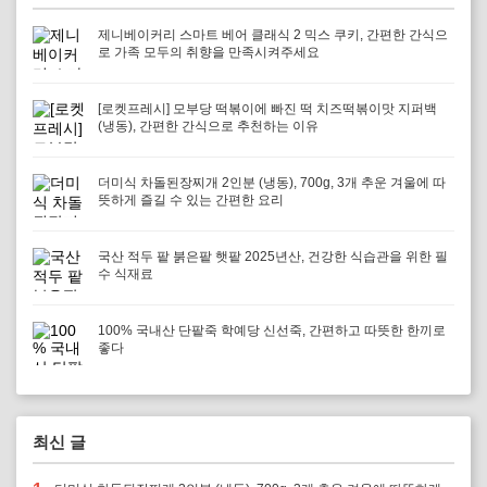
제니베이커리 스마트 베어 클래식 2 믹스 쿠키, 간편한 간식으
로 가족 모두의 취향을 만족시켜주세요
[로켓프레시] 모부당 떡볶이에 빠진 떡 치즈떡볶이맛 지퍼백
(냉동), 간편한 간식으로 추천하는 이유
더미식 차돌된장찌개 2인분 (냉동), 700g, 3개 추운 겨울에 따
뜻하게 즐길 수 있는 간편한 요리
국산 적두 팥 붉은팥 햇팥 2025년산, 건강한 식습관을 위한 필
수 식재료
100% 국내산 단팥죽 학예당 신선죽, 간편하고 따뜻한 한끼로
좋다
최신 글