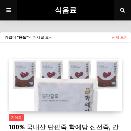
식음료
라벨이
용도
인 게시물 표시
전체 보기
가이드
100% 국내산 단팥죽 학예당 신선죽, 간