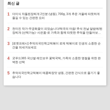
최신 글
1
더미식 차돌된장찌개 2인분 (냉동), 700g, 3개 추운 겨울에 따뜻하게
즐길 수 있는 간편한 요리
2
천미진 작가-무궁화꽃이 피었습니다/떡국의 마음/ 추석 전날 달밤에/된
장찌개 (선택가능) -사은품-로 가족과 함께 따뜻한 추억을 만들어보세
요
3
[로켓프레시] 추억의국민학교떡볶이 로제 떡볶이로 인생의 소중한 순
간을 되새겨보세요
4
굿푸드365 국산쌀 레인보우 꽃떡국떡, 가족의 소중한 명절을 위한 완
벽한 선택
5
추억의국민학교떡볶이 매콤짜장맛 냉동, 간편한 간식으로 즐기기 좋
습니다