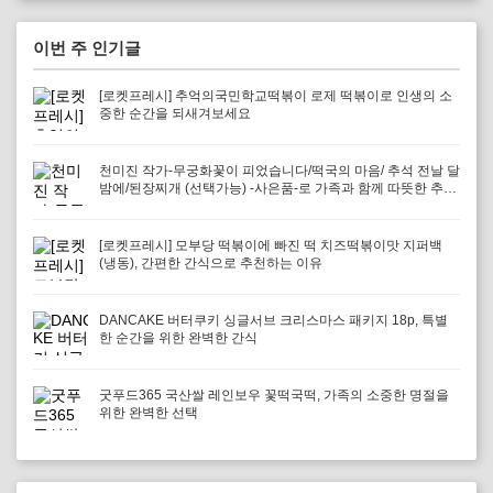
이번 주 인기글
[로켓프레시] 추억의국민학교떡볶이 로제 떡볶이로 인생의 소
중한 순간을 되새겨보세요
천미진 작가-무궁화꽃이 피었습니다/떡국의 마음/ 추석 전날 달
밤에/된장찌개 (선택가능) -사은품-로 가족과 함께 따뜻한 추억
을 만들어보세요
[로켓프레시] 모부당 떡볶이에 빠진 떡 치즈떡볶이맛 지퍼백
(냉동), 간편한 간식으로 추천하는 이유
DANCAKE 버터쿠키 싱글서브 크리스마스 패키지 18p, 특별
한 순간을 위한 완벽한 간식
굿푸드365 국산쌀 레인보우 꽃떡국떡, 가족의 소중한 명절을
위한 완벽한 선택